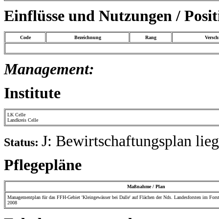
Einflüsse und Nutzungen / Posi
Code
Bezeichnung
Rang
Versc
Management:
Institute
LK Celle
Landkreis Celle
J: Bewirtschaftungsplan lieg
Status:
Pflegepläne
Maßnahme / Plan
Managementplan für das FFH-Gebiet 'Kleingewässer bei Dalle' auf Flächen der Nds. Landesforsten im Fors
2008