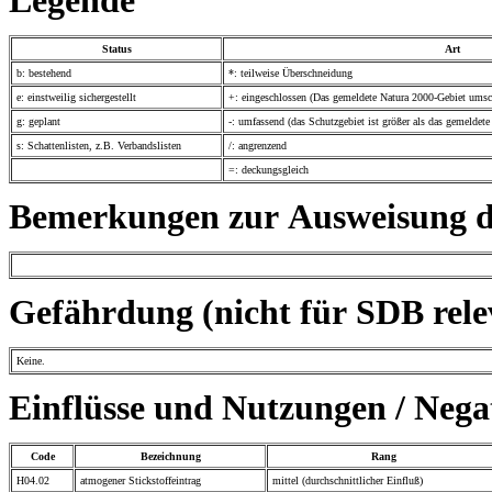
Legende
Status
Art
b: bestehend
*: teilweise Überschneidung
e: einstweilig sichergestellt
+: eingeschlossen (Das gemeldete Natura 2000-Gebiet umsch
g: geplant
-: umfassend (das Schutzgebiet ist größer als das gemeldet
s: Schattenlisten, z.B. Verbandslisten
/: angrenzend
=: deckungsgleich
Bemerkungen zur Ausweisung de
Gefährdung (nicht für SDB rele
Keine.
Einflüsse und Nutzungen / Neg
Code
Bezeichnung
Rang
H04.02
atmogener Stickstoffeintrag
mittel (durchschnittlicher Einfluß)