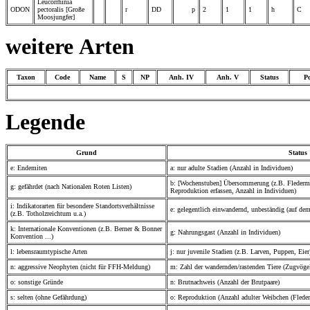
Leucorrhinia
ODON
pectoralis [Große
r
DD
p
2
1
1
h
C
Moosjungfer]
weitere Arten
Taxon
Code
Name
S
NP
Anh. IV
Anh. V
Status
P
Legende
Grund
Status
e: Endemiten
a: nur adulte Stadien (Anzahl in Individuen)
b: [Wochenstuben] Übersommerung (z.B. Fledermä
g: gefährdet (nach Nationalen Roten Listen)
Reproduktion erfassen, Anzahl in Individuen)
i: Indikatorarten für besondere Standortsverhältnisse
e: gelegentlich einwandernd, unbeständig (auf de
(z.B. Totholzreichtum u.a.)
k: Internationale Konventionen (z.B. Berner & Bonner
g: Nahrungsgast (Anzahl in Individuen)
Konvention ...)
l: lebensraumtypische Arten
j: nur juvenile Stadien (z.B. Larven, Puppen, Eier
n: aggressive Neophyten (nicht für FFH-Meldung)
m: Zahl der wandernden/rastenden Tiere (Zugvögel
o: sonstige Gründe
n: Brutnachweis (Anzahl der Brutpaare)
s: selten (ohne Gefährdung)
o: Reproduktion (Anzahl adulter Weibchen (Flede