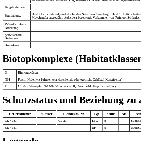
Tendenzen zur Anmoorheide. Fragmentarisch Birken-Kiefernbruch und regenerierende
Teilgebiete/Land:
Das Gebiet wurde aufgrund des für den Naturraum 'Lüneburger Heide' (D 28) bedeu
Begründung:
Moosjungfer ausgewählt. Außerdem bedeutende Vorkommen von Torfmoor-Schlenken u
Kulturhistorische
Bedeutung:
geowissensch.
Bedeutung:
Bemerkung:
Biotopkomplexe (Habitatklassen
D
Binnengewässer
N04
Forstl. Nadelholz-kulturen (standortsfremde oder exotische Gehölze) 'Kunstforsten'
R
Mischwaldkomplex (30-70% Nadelholzanteil, ohne natürl. Bergmischwälder)
Schutzstatus und Beziehung zu
Gebietsnummer
Nummer
FLandesint.-Nr.
Typ
Status
Art
Na
3227-331
CE 25
LSG
b
-
Südhei
3227-331
NP
b
-
Südhei