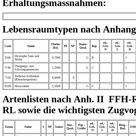
Erhaltungsmassnahmen:
Lebensraumtypen nach Anhang 
rel.-
rel.-
rel.-
Fläche
Daten-
Code
Name
PF
NP
Rep.
Grö.
Grö.
Grö.
(ha)
Qual.
N
L
D
Dystrophe Seen und
3160
0,7000
G
B
1
Teiche
Übergangs- und
7140
1,2000
G
C
1
Schwingrasenmoore
Torfmoor-Schlenken
7150
0,0000
X
(Rhynchosporion)
91D0
Moorwälder
2,5000
G
C
1
Artenlisten nach Anh. II FFH-
RL sowie die wichtigsten Zugvo
rel.-
rel.-
rel.-
Dat.-
Pop.-
Biog.-
Taxon
Name
S
NP
Status
Grö.
Grö.
Grö.
EH
Qual.
Größe
Bed.
N
L
D