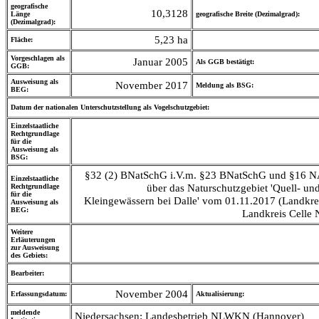
geografische
10,3128
Länge
geografische Breite (Dezimalgrad):
(Dezimalgrad):
5,23 ha
Fläche:
Vorgeschlagen als
Januar 2005
Als GGB bestätigt:
GGB:
Ausweisung als
November 2017
Meldung als BSG:
BEG:
Datum der nationalen Unterschutzstellung als Vogelschutzgebiet:
Einzelstaatliche
Rechtgrundlage
für die
Ausweisung als
BSG:
§32 (2) BNatSchG i.V.m. §23 BNatSchG und §16 
Einzelstaatliche
über das Naturschutzgebiet 'Quell- u
Rechtgrundlage
für die
Kleingewässern bei Dalle' vom 01.11.2017 (Landkreis
Ausweisung als
BEG:
Landkreis Celle 
Weitere
Erläuterungen
zur Ausweisung
des Gebiets:
Bearbeiter:
November 2004
Erfassungsdatum:
Aktualisierung:
meldende
Niedersachsen: Landesbetrieb NLWKN (Hannover)