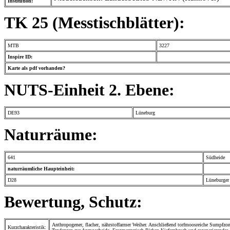
Institution:
TK 25 (Messtischblätter):
MTB
3227
Inspire ID:
Karte als pdf vorhanden?
NUTS-Einheit 2. Ebene:
DE93
Lüneburg
Naturräume:
641
Südheide
naturräumliche Haupteinheit:
D28
Lüneburger
Bewertung, Schutz:
Anthropogener, flacher, nährstoffarmer Weiher. Anschließend torfmoosreiche Sumpfzo
Kurzcharakteristik: