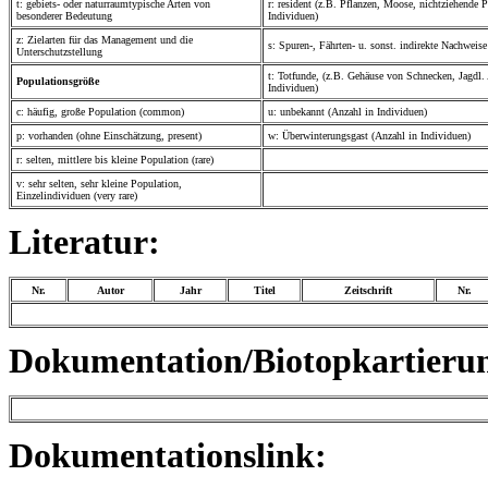
t: gebiets- oder naturraumtypische Arten von
r: resident (z.B. Pflanzen, Moose, nichtziehende 
besonderer Bedeutung
Individuen)
z: Zielarten für das Management und die
s: Spuren-, Fährten- u. sonst. indirekte Nachweis
Unterschutzstellung
t: Totfunde, (z.B. Gehäuse von Schnecken, Jagdl.
Populationsgröße
Individuen)
c: häufig, große Population (common)
u: unbekannt (Anzahl in Individuen)
p: vorhanden (ohne Einschätzung, present)
w: Überwinterungsgast (Anzahl in Individuen)
r: selten, mittlere bis kleine Population (rare)
v: sehr selten, sehr kleine Population,
Einzelindividuen (very rare)
Literatur:
Nr.
Autor
Jahr
Titel
Zeitschrift
Nr.
Dokumentation/Biotopkartieru
Dokumentationslink: