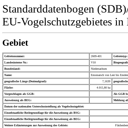
Standarddatenbogen (SDB)/
EU-Vogelschutzgebietes in
Gebiet
Gebietsnummer:
2609-401
Gebietstyp:
Landesinterne Nr.:
V10
Biogeografi
Bundesland:
Niedersachsen
Name:
Emsmarsch von Leer bis Emden
geografische Länge (Dezimalgrad):
7,1639
geografisch
Fläche:
4.015,80 ha
Vorgeschlagen als GGB:
Als GGB bes
Ausweisung als BEG:
Meldung al
Datum der nationalen Unterschutzstellung als Vogelschutzgebiet:
Einzelstaatliche Rechtgrundlage für die Ausweisung als BSG:
Einzelstaatliche Rechtgrundlage für die Ausweisung als BEG:
Weitere Erläuterungen zur Ausweisung des Gebiets:
Flächenbe