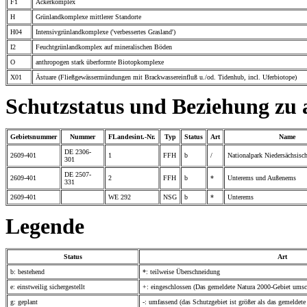
F1
Ackerkomplex
H
Grünlandkomplexe mittlerer Standorte
H04
Intensivgrünlandkomplexe ('verbessertes Grasland')
I2
Feuchtgrünlandkomplex auf mineralischen Böden
O
anthropogen stark überformte Biotopkomplexe
X01
Ästuare (Fließgewässermündungen mit Brackwassereinfluß u./od. Tidenhub, incl. Uferbiotope)
Schutzstatus und Beziehung zu
Gebietsnummer
Nummer
FLandesint.-Nr.
Typ
Status
Art
Name
DE 2306-
2609-401
1
FFH
b
/
Nationalpark Niedersächsisc
301
DE 2507-
2609-401
2
FFH
b
*
Unterems und Außenems
331
2609-401
WE 292
NSG
b
*
Unterems
Legende
Status
Art
b: bestehend
*: teilweise Überschneidung
e: einstweilig sichergestellt
+: eingeschlossen (Das gemeldete Natura 2000-Gebiet umsch
g: geplant
-: umfassend (das Schutzgebiet ist größer als das gemeldet