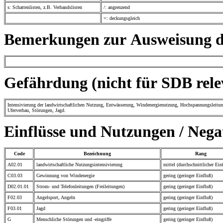
s: Schattenlisten, z.B. Verbandslisten
/: angrenzend
=: deckungsgleich
Bemerkungen zur Ausweisung de
Gefährdung (nicht für SDB rele
Intensivierung der landwirtschaftlichen Nutzung, Entwässerung, Windenergienutzung, Hochspannungsleitun
Uferverbau, Störungen, Jagd.
Einflüsse und Nutzungen / Neg
Code
Bezeichnung
Rang
A02.01
landwirtschaftliche Nutzungsintensivierung
mittel (durchschnittlicher Ein
C03.03
Gewinnung von Windenergie
gering (geringer Einfluß)
D02.01.01
Strom- und Telefonleitungen (Freileitungen)
gering (geringer Einfluß)
F02.03
Angelsport, Angeln
gering (geringer Einfluß)
F03.01
Jagd
gering (geringer Einfluß)
G
Menschliche Störungen und -eingriffe
gering (geringer Einfluß)