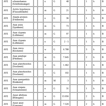
AVE
schoenobaenus
n
G
48
1
h
B
[Schilfrohrsänger]
Actitis hypoleucos
AVE
m
G
21
1
h
B
[Flussuferläufer]
Alauda arvensis
AVE
n
G
36
1
h
B
[Feldlerche]
Anas acuta
AVE
m
G
73
1
h
B
[Spießente]
Anas clypeata
AVE
m
G
97
1
h
B
[Löffelente]
Anas clypeata
AVE
n
G
2 - 5
1
h
B
[Löffelente]
Anas crecca
AVE
w
G
6.788
3
h
B
[Krickente]
Anas penelope
AVE
m
G
7.645
2
h
B
[Pfeifente]
Anas platyrhynchos
AVE
w
G
1.462
1
h
B
[Stockente]
Anas platyrhynchos
AVE
n
G
102
1
h
B
[Stockente]
Anas querquedula
AVE
m
M
3
1
h
B
[Knäkente]
Anas strepera
AVE
n
G
31
1
h
B
[Schnatterente]
Anser albifrons
AVE
w
G
13.056
2
h
B
[Blässgans]
Anser anser
AVE
m
G
7.520
2
h
B
[Graugans]