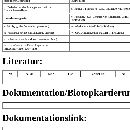
besonderer Bedeutung
Individuen)
z: Zielarten für das Management und die
s: Spuren-, Fährten- u. sonst. indirekte Nachweis
Unterschutzstellung
t: Totfunde, (z.B. Gehäuse von Schnecken, Jagdl.
Populationsgröße
Individuen)
c: häufig, große Population (common)
u: unbekannt (Anzahl in Individuen)
p: vorhanden (ohne Einschätzung, present)
w: Überwinterungsgast (Anzahl in Individuen)
r: selten, mittlere bis kleine Population (rare)
v: sehr selten, sehr kleine Population,
Einzelindividuen (very rare)
Literatur:
Nr.
Autor
Jahr
Titel
Zeitschrift
Nr.
Dokumentation/Biotopkartieru
Dokumentationslink: