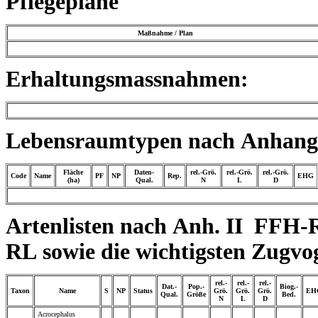
Pflegepläne
Maßnahme / Plan
Erhaltungsmassnahmen:
Lebensraumtypen nach Anhang 
Fläche
Daten-
rel.-Grö.
rel.-Grö.
rel.-Grö.
Code
Name
PF
NP
Rep.
EHG
(ha)
Qual.
N
L
D
Artenlisten nach Anh. II FFH-
RL sowie die wichtigsten Zugvo
rel.-
rel.-
rel.-
Dat.-
Pop.-
Biog.-
Taxon
Name
S
NP
Status
Grö.
Grö.
Grö.
EH
Qual.
Größe
Bed.
N
L
D
Acrocephalus