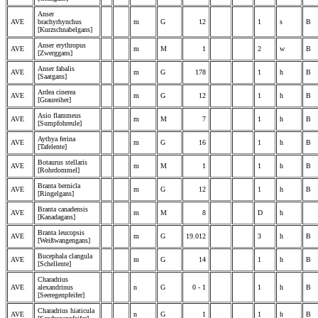
Anser
AVE
brachyrhynchus
m
G
12
1
s
B
[Kurzschnabelgans]
Anser erythropus
AVE
m
M
1
2
w
B
[Zwerggans]
Anser fabalis
AVE
m
G
178
1
h
B
[Saatgans]
Ardea cinerea
AVE
m
G
12
1
h
B
[Graureiher]
Asio flammeus
AVE
m
M
7
1
h
B
[Sumpfohreule]
Aythya ferina
AVE
m
G
16
1
h
B
[Tafelente]
Botaurus stellaris
AVE
m
M
1
1
h
B
[Rohrdommel]
Branta bernicla
AVE
m
G
12
1
h
B
[Ringelgans]
Branta canadensis
AVE
m
M
8
D
h
[Kanadagans]
Branta leucopsis
AVE
m
G
19.012
3
h
B
[Weißwangengans]
Bucephala clangula
AVE
m
G
14
1
h
B
[Schellente]
Charadrius
AVE
alexandrinus
n
G
0 - 1
1
h
B
[Seeregenpfeifer]
Charadrius hiaticula
AVE
n
G
1
1
h
B