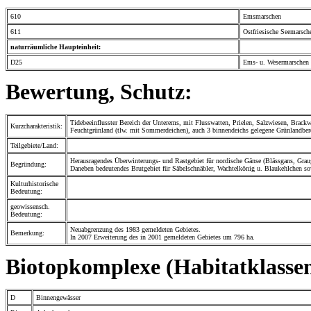
610
Emsmarschen
611
Ostfriesische Seemarsch
naturräumliche Haupteinheit:
D25
Ems- u. Wesermarschen
Bewertung, Schutz:
Tidebeeinflusster Bereich der Unterems, mit Flusswatten, Prielen, Salzwiesen, Brack
Kurzcharakteristik:
Feuchtgrünland (tlw. mit Sommerdeichen), auch 3 binnendeichs gelegene Grünlandber
Teilgebiete/Land:
Herausragendes Überwinterungs- und Rastgebiet für nordische Gänse (Blässgans, Gra
Begründung:
Daneben bedeutendes Brutgebiet für Säbelschnäbler, Wachtelkönig u. Blaukehlchen so
Kulturhistorische
Bedeutung:
geowissensch.
Bedeutung:
Neuabgrenzung des 1983 gemeldeten Gebietes.
Bemerkung:
In 2007 Erweiterung des in 2001 gemeldeten Gebietes um 796 ha.
Biotopkomplexe (Habitatklassen
D
Binnengewässer