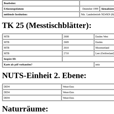
Bearbeiter:
Erfassungsdatum:
Dezember 1999
Aktualisier
meldende Institution:
Nds. Landesbetrieb NLWKN (Ha
TK 25 (Messtischblätter):
MTB
2608
Emden West
MTB
2609
Emden
MTB
2610
Moormerland
MTB
2710
Leer (Ostfriesland
Inspire ID:
Karte als pdf vorhanden?
nein
NUTS-Einheit 2. Ebene:
DE94
Weser-Ems
DE94
Weser-Ems
DE94
Weser-Ems
Naturräume: