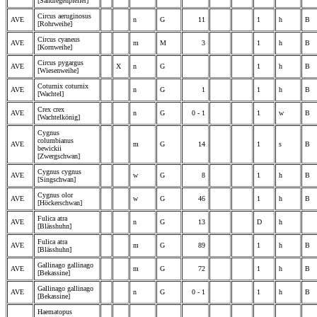
[Sandregenpfeifer]
Circus aeruginosus
AVE
n
G
11
1
h
B
[Rohrweihe]
Circus cyaneus
AVE
m
M
3
1
h
B
[Kornweihe]
Circus pygargus
AVE
X
n
G
1
h
B
[Wiesenweihe]
Coturnix coturnix
AVE
n
G
1
1
h
B
[Wachtel]
Crex crex
AVE
n
G
0 - 1
1
w
B
[Wachtelkönig]
Cygnus
columbianus
AVE
m
G
14
1
s
B
bewickii
[Zwergschwan]
Cygnus cygnus
AVE
w
G
8
1
h
B
[Singschwan]
Cygnus olor
AVE
w
G
46
1
h
B
[Höckerschwan]
Fulica atra
AVE
n
G
13
D
h
[Blässhuhn]
Fulica atra
AVE
m
G
89
1
h
B
[Blässhuhn]
Gallinago gallinago
AVE
m
G
72
1
h
B
[Bekassine]
Gallinago gallinago
AVE
n
G
0 - 1
1
h
B
[Bekassine]
Haematopus