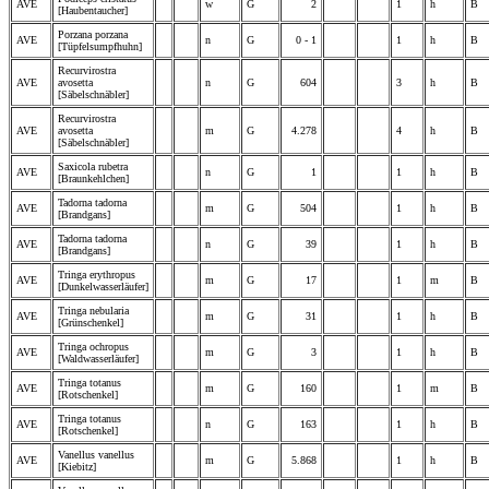
AVE
w
G
2
1
h
B
[Haubentaucher]
Porzana porzana
AVE
n
G
0 - 1
1
h
B
[Tüpfelsumpfhuhn]
Recurvirostra
AVE
avosetta
n
G
604
3
h
B
[Säbelschnäbler]
Recurvirostra
AVE
avosetta
m
G
4.278
4
h
B
[Säbelschnäbler]
Saxicola rubetra
AVE
n
G
1
1
h
B
[Braunkehlchen]
Tadorna tadorna
AVE
m
G
504
1
h
B
[Brandgans]
Tadorna tadorna
AVE
n
G
39
1
h
B
[Brandgans]
Tringa erythropus
AVE
m
G
17
1
m
B
[Dunkelwasserläufer]
Tringa nebularia
AVE
m
G
31
1
h
B
[Grünschenkel]
Tringa ochropus
AVE
m
G
3
1
h
B
[Waldwasserläufer]
Tringa totanus
AVE
m
G
160
1
m
B
[Rotschenkel]
Tringa totanus
AVE
n
G
163
1
h
B
[Rotschenkel]
Vanellus vanellus
AVE
m
G
5.868
1
h
B
[Kiebitz]