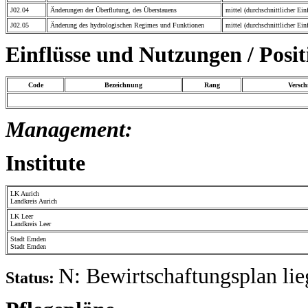
J02.04
Änderungen der Überflutung, des Überstauens
mittel (durchschnittlicher Ein
J02.05
Änderung des hydrologischen Regimes und Funktionen
mittel (durchschnittlicher Ein
Einflüsse und Nutzungen / Posi
Code
Bezeichnung
Rang
Versc
Management:
Institute
LK Aurich
Landkreis Aurich
LK Leer
Landkreis Leer
Stadt Emden
Stadt Emden
N: Bewirtschaftungsplan lie
Status: