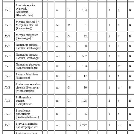
Luscinia svecica
cyanecula
AVE
n
G
164
1
h
B
[Weißstern-
Blaukehlchen]
Mergus albellus ( =
AVE
Mergellus albellus
w
M
1
1
h
B
[Zwergsäger])
Mergus merganser
AVE
w
G
32
1
h
B
[Gänsesäger]
Numenius arquata
AVE
n
G
8
1
h
B
[Großer Brachvogel]
Numenius arquata
AVE
m
G
582
1
h
B
[Großer Brachvogel]
Numenius phaeopus
AVE
m
G
103
3
m
B
[Regenbrachvogel]
Panurus biarmicus
AVE
n
G
17
1
s
B
[Bartmeise]
Phalacrocorax carbo
AVE
sinensis [Kormoran
m
G
50
1
m
B
(Mitteleuropa)]
Philomachus
AVE
pugnax
m
G
125
2
h
B
[Kampfläufer]
Phoenicurus
AVE
phoenicurus
n
G
5
1
h
B
[Gartenrotschwanz]
Pluvialis apricaria
AVE
m
G
2.772
1
m
B
[Goldregenpfeifer]
Podiceps cristatus