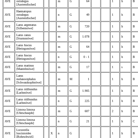
AVE
ostralegus
m
G
64
1
h
B
[Austernfischer]
Haematopus
AVE
ostralegus
n
G
49
1
h
B
[Austernfischer]
Larus argentatus
AVE
m
G
720
1
h
B
[Silbermöwe]
Larus canus
AVE
m
G
1.078
1
h
B
[Sturmmöwe]
Larus fuscus
AVE
m
G
64
1
h
B
[Heringsmöwe]
Larus fuscus
AVE
n
G
0 - 1
1
h
B
[Heringsmöwe]
Larus marinus
AVE
m
G
17
1
s
B
[Mantelmöwe]
Larus
AVE
melanocephalus
m
M
1
1
h
B
[Schwarzkopfmöwe]
Larus ridibundus
AVE
m
G
1.905
1
h
B
[Lachmöwe]
Larus ridibundus
AVE
n
G
225
1
h
B
[Lachmöwe]
Limosa limosa
AVE
m
G
607
2
h
B
[Uferschnepfe]
Limosa limosa
AVE
n
G
21
1
h
C
[Uferschnepfe]
Locustella
AVE
luscinioides
X
n
G
1
h
B
[Rohrschwirl]