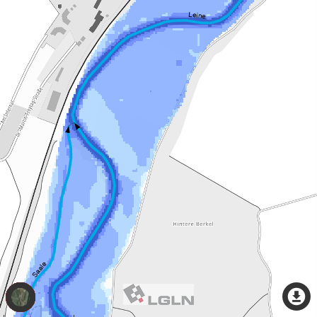
Thema
wechseln