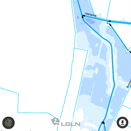
Thema
wechseln