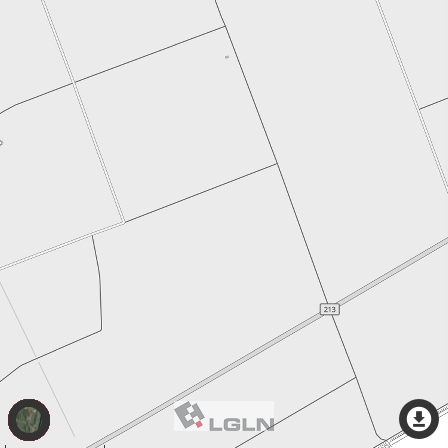
Thema
wechseln